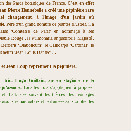
tion des Parcs botaniques de France.
C'est en effet
ean-Pierre Hennebelle a créé une pépinière rare
el changement, à l'image d'un jardin où
ie.
Père d'un grand nombre de plantes illustres, il a
Malus 'Comtesse de Paris' en hommage à ses
iable Rouge’, la Pulmonaria angustifolia 'Majesté',
Berberis ‘Diabolicum’, le Callicarpa ‘Cardinal’, le
le Rheum ‘Jean-Louis Dantec’…
s et Jean-Loup reprennent la pépinière.
 trio, Hugo Guillain, ancien stagiaire de la
 qu’associé.
Tous les trois s’appliquent à proposer
 et d’arbustes suivant les thèmes des feuillages
loraisons remarquables et parfumées sans oublier les